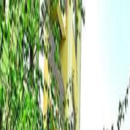
Хүссэнээ зар, Хайснаа ол
7777-8984
Апп татах