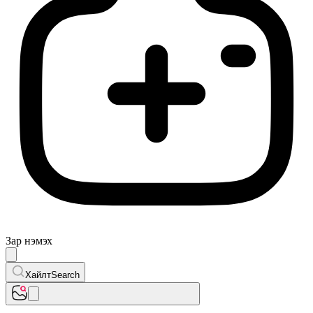
Зар нэмэх
Хайлт
Search