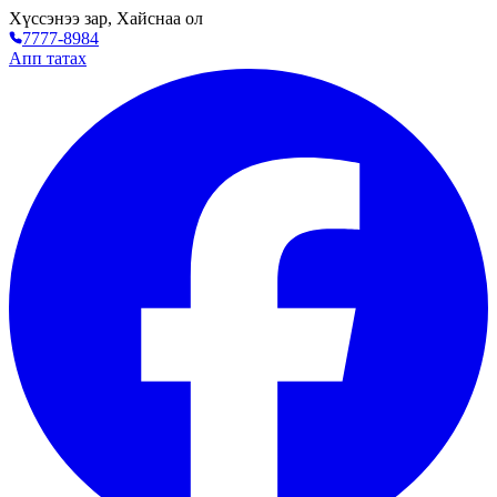
Хүссэнээ зар, Хайснаа ол
7777-8984
Апп татах