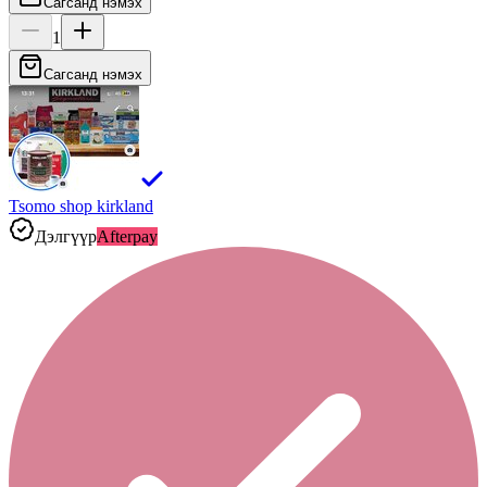
Сагсанд нэмэх
1
Сагсанд нэмэх
Tsomo shop kirkland
Дэлгүүр
Afterpay