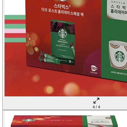
4
/
4