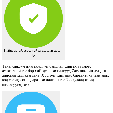
Найдвартай, аюулгүй худалдан авалт
Таны санхүүгийн аюулгүй байдлыг хангах үүднээс
амжилттай төлбөр хийгдсэн захиалгууд
Zary.mn-ийн дундын
дансанд
хадгалагдана. Хүргэлт хийгдэж, барааны хүлээн авах
код солигдсоны дараа захиалгын төлбөр худалдагчид
шилжүүлэгдэнэ.