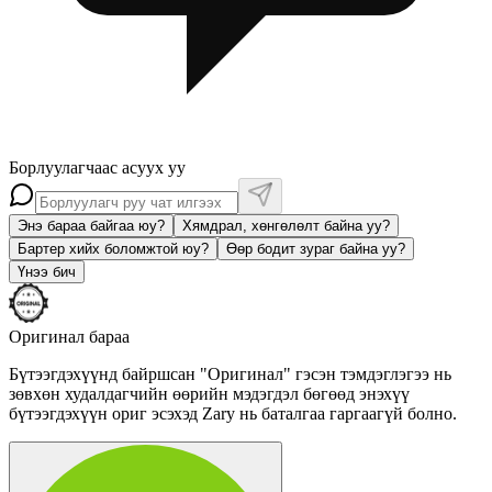
Борлуулагчаас асуух уу
Энэ бараа байгаа юу?
Хямдрал, хөнгөлөлт байна уу?
Бартер хийх боломжтой юу?
Өөр бодит зураг байна уу?
Үнээ бич
Оригинал бараа
Бүтээгдэхүүнд байршсан "Оригинал" гэсэн тэмдэглэгээ нь
зөвхөн худалдагчийн өөрийн мэдэгдэл бөгөөд энэхүү
бүтээгдэхүүн ориг эсэхэд Zary нь баталгаа гаргаагүй болно.