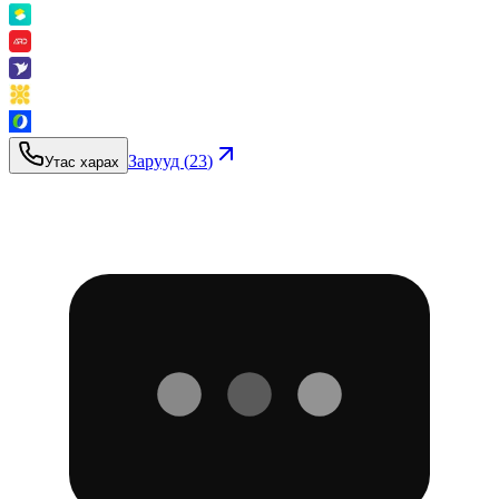
Зарууд (
23
)
Утас харах