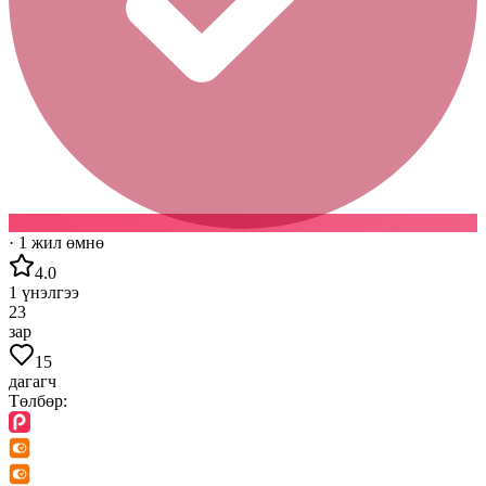
·
1 жил өмнө
4.0
1
үнэлгээ
23
зар
15
дагагч
Төлбөр: