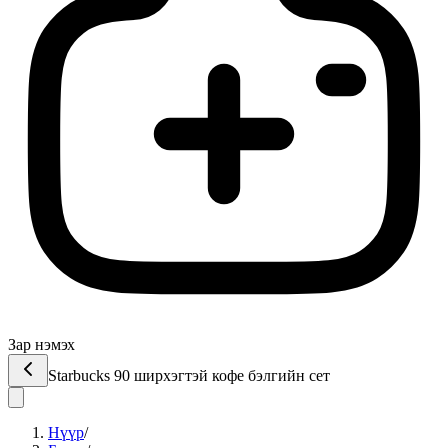
Зар нэмэх
Starbucks 90 ширхэгтэй кофе бэлгийн сет
Нүүр
/