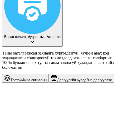
Бараа солилт, буцаалтын баталгаа
Таны баталгаажсан захиалга хүргэгдээгүй, хүлээн авах код
худалдагчтай солигдоогүй тохиолдолд захиалгын төлбөрийг
100% буцаан олгох
тул та санаа зовохгүй худалдан авалт хийх
боломжтой.
Төстэй
Ижил ангиллын
Дэлгүүрийн бусад
Энэ дэлгүүрээс