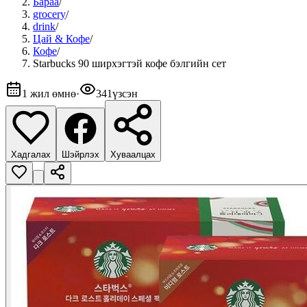
Бараа
/
grocery
/
drink
/
Цай & Кофе
/
Кофе
/
Starbucks 90 ширхэгтэй кофе бэлгийн сет
1 жил өмнө
·
341
үзсэн
Хадгалах
Шэйрлэх
Хуваалцах