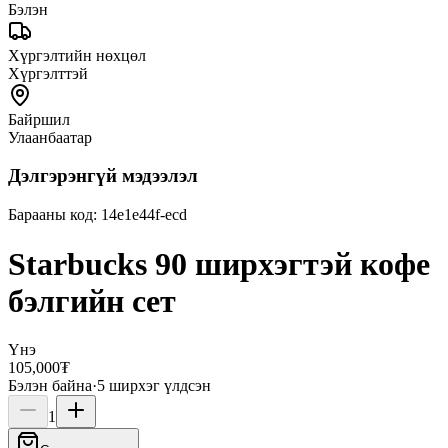
Бэлэн
Хүргэлтийн нөхцөл
Хүргэлттэй
Байршил
Улаанбаатар
Дэлгэрэнгүй мэдээлэл
Барааны код:
14e1e44f-ecd
Starbucks 90 ширхэгтэй кофе
бэлгийн сет
Үнэ
105,000₮
Бэлэн байна
·
5
ширхэг үлдсэн
1