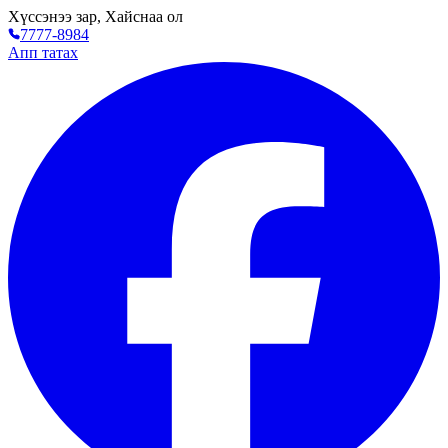
Хүссэнээ зар, Хайснаа ол
7777-8984
Апп татах