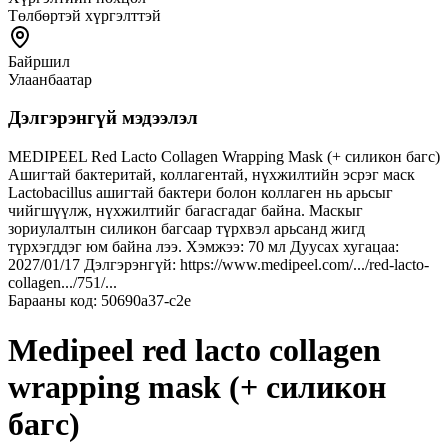
Төлбөртэй хүргэлттэй
Байршил
Улаанбаатар
Дэлгэрэнгүй мэдээлэл
MEDIPEEL Red Lacto Collagen Wrapping Mask (+ силикон багс)
Ашигтай бактеритай, коллагентай, нүхжилтийн эсрэг маск
Lactobacillus ашигтай бактери болон коллаген нь арьсыг
чийгшүүлж, нүхжилтийг багасгадаг байна. Маскыг
зориулалтын силикон багсаар түрхвэл арьсанд жигд
түрхэгддэг юм байна лээ. Хэмжээ: 70 мл Дуусах хугацаа:
2027/01/17 Дэлгэрэнгүй: https://www.medipeel.com/.../red-lacto-
collagen.../751/...
Барааны код:
50690a37-c2e
Medipeel red lacto collagen
wrapping mask (+ силикон
багс)