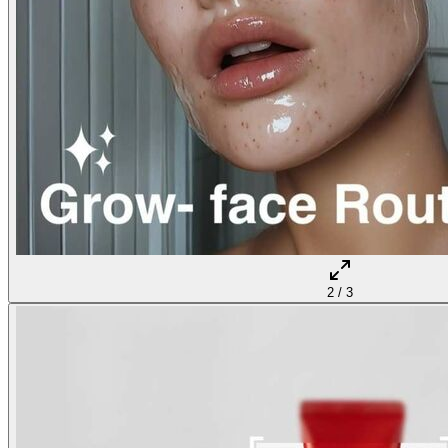
2
/
3