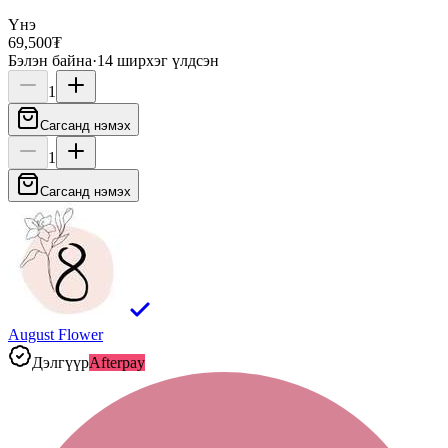
Үнэ
69,500₮
Бэлэн байна
·
14
ширхэг үлдсэн
1
Сагсанд нэмэх
1
Сагсанд нэмэх
August Flower
Дэлгүүр
Afterpay