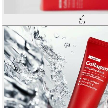
3
/
3