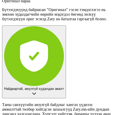
Оригинал бараа
Бүтээгдэхүүнд байршсан "Оригинал" гэсэн тэмдэглэгээ нь
зөвхөн худалдагчийн өөрийн мэдэгдэл бөгөөд энэхүү
бүтээгдэхүүн ориг эсэхэд Zary нь баталгаа гаргаагүй болно.
Найдвартай, аюулгүй худалдан авалт
Таны санхүүгийн аюулгүй байдлыг хангах үүднээс
амжилттай төлбөр хийгдсэн захиалгууд
Zary.mn-ийн дундын
дансанд
хадгалагдана. Хүргэлт хийгдэж, барааны хүлээн авах