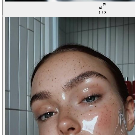
1
/
3