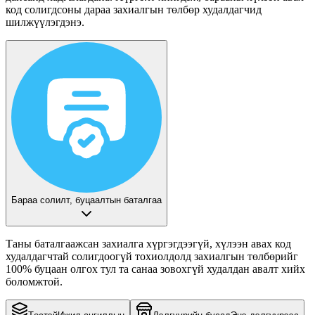
код солигдсоны дараа захиалгын төлбөр худалдагчид
шилжүүлэгдэнэ.
Бараа солилт, буцаалтын баталгаа
Таны баталгаажсан захиалга хүргэгдээгүй, хүлээн авах код
худалдагчтай солигдоогүй тохиолдолд захиалгын төлбөрийг
100% буцаан олгох
тул та санаа зовохгүй худалдан авалт хийх
боломжтой.