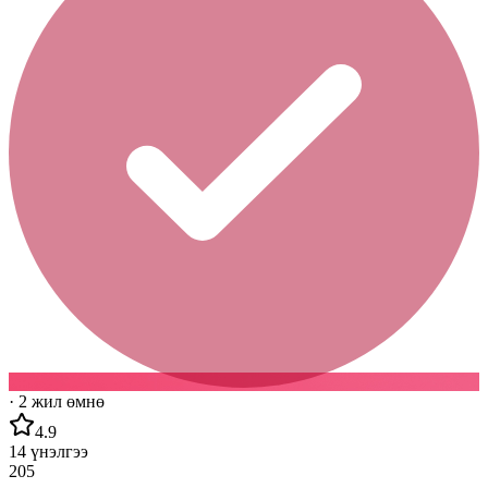
·
2 жил өмнө
4.9
14
үнэлгээ
205