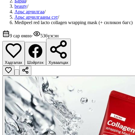
Бараа
/
beauty
/
Арьс арчилгаа
/
Арьс арчилгааны сэт
/
Medipeel red lacto collagen wrapping mask (+ силикон багс)
9 сар өмнө
·
536
үзсэн
Хадгалах
Шэйрлэх
Хуваалцах