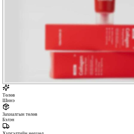
Төлөв
Шинэ
Захиалгын төлөв
Бэлэн
Хүргэлтийн нөхцөл