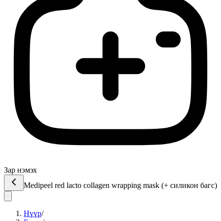
Зар нэмэх
Medipeel red lacto collagen wrapping mask (+ силикон багс)
Нүүр
/