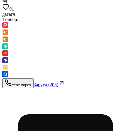
зар
91
дагагч
Төлбөр:
Зарууд (
205
)
Утас харах