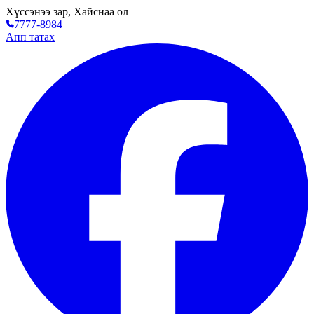
Хүссэнээ зар, Хайснаа ол
7777-8984
Апп татах