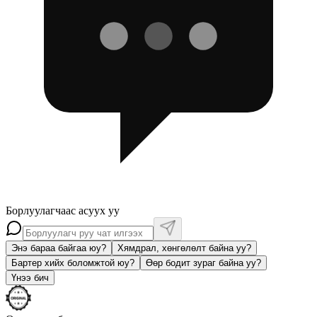
Борлуулагчаас асуух уу
Энэ бараа байгаа юу?
Хямдрал, хөнгөлөлт байна уу?
Бартер хийх боломжтой юу?
Өөр бодит зураг байна уу?
Үнээ бич